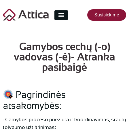
Susisiekime
Gamybos cechų (-o)
vadovas (-ė)- Atranka
pasibaigė
Pagrindinės
atsakomybės:
· Gamybos proceso priežiūra ir koordinavimas, srautų
tolygumo užtikrinimas;