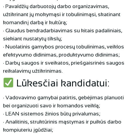
· Pavaldžių darbuotojų darbo organizavimas,
užtikrinant jų mokymąsi ir tobulinimąsi, skatinant
komandinį darbą ir kultūrą;
· Glaudus bendradarbiavimas su kitais padaliniais,
siekiant nustatytų tikslų;
· Nuolatinis gamybos procesų tobulinimas, veiklos
efektyvumo didinimas, produktyvumo didinimas;
· Darbų saugos ir sveikatos, priešgaisrinės saugos
reikalavimų užtikrinimas.
Lūkesčiai kandidatui:
· Vadovavimo gamybai patirtis, gebėjimas planuoti
bei organizuoti savo ir komandos veiklą;
· LEAN sistemos žinios būtų privalumas;
· Analitinis, struktūrinis mąstymas ir puikūs darbo
kompiuteriu įgūdžiai;