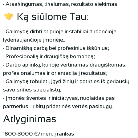
· Atsakingumas, tikslumas, rezultato siekimas.
Ką siūlome Tau:
· Galimybę dirbti stiprioje ir stabiliai dirbančioje
lyderiaujančioje įmonėje,;
· Dinamišką darbą bei profesinius iššūkius;
· Profesionalią ir draugišką komandą;
· Darbo aplinką, kurioje vertinamas draugiškumas,
profesionalumas ir orientacija į rezultatus;
· Galimybę tobulėti, įgyti žinių ir patirties iš geriausių
savo srities specialistų;
· Įmonės šventes ir iniciatyvas, nuolaidas pas
partnerius…ir kitų pridėtinės vertės paslaugų.
Atlyginimas
1800-3000 €/mėn. į rankas